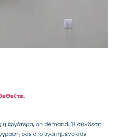
δεθείτε
.
ng ἢ ἀργότερα, on demand. Ἡ σύνδεση
ἐγγραφή σας στὸ ἀγαπημένο σας