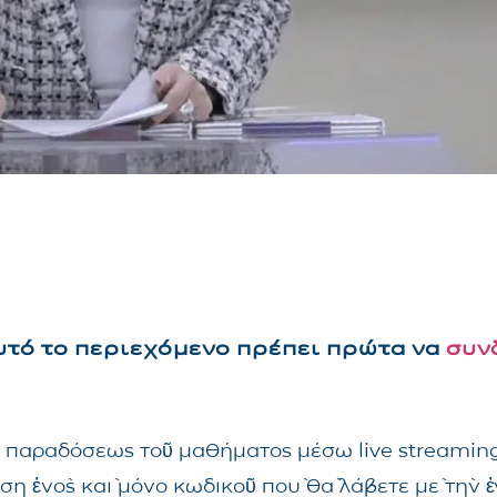
αυτό το περιεχόμενο πρέπει πρώτα να
συν
τῆς παραδόσεως τοῦ μαθήματος μέσω live streami
ηση ἑνὸς καὶ μόνο κωδικοῦ ποὺ θὰ λάβετε μὲ τὴν 