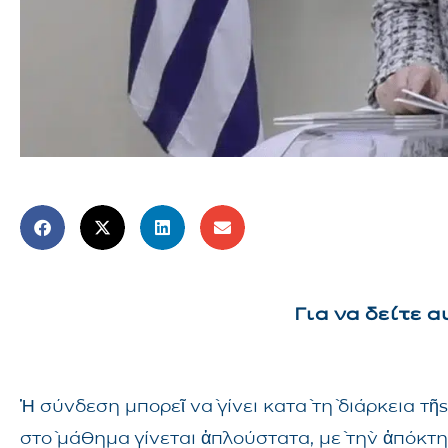
Για να δείτε 
Ἡ σύνδεση μπορεῖ νὰ γίνει κατὰ τὴ διάρκεια 
στὸ μάθημα γίνεται ἁπλούστατα, μὲ τὴν ἀπόκτ