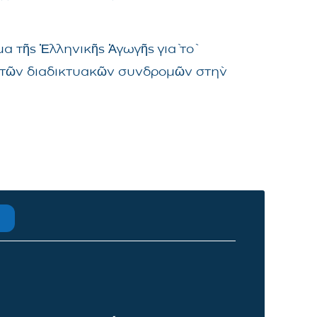
α τῆς Ἑλληνικῆς Ἀγωγῆς γιὰ τὸ
μα τῶν διαδικτυακῶν συνδρομῶν στὴν