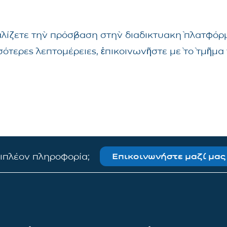
αλίζετε τὴν πρόσβαση στὴν διαδικτυακὴ πλατφόρμ
σσότερες λεπτομέρειες, ἐπικοινωνῆστε μὲ τὸ τμῆ
πιπλέον πληροφορία;
Επικοινωνήστε μαζί μας