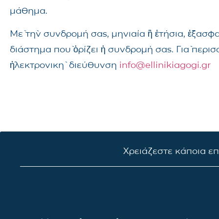
μάθημα.
Μὲ τὴν συνδρομή σας, μηνιαία ἢ ἐτήσια, ἐξασφ
διάστημα ποὺ ὁρίζει ἡ συνδρομή σας. Γιὰ περι
ἠλεκτρονικὴ διεύθυνση
info@ellinikiagogi.gr
Χρειάζεστε κάποια ε