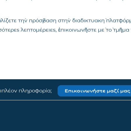
αλίζετε τὴν πρόσβαση στὴν διαδικτυακὴ πλατφόρμ
σσότερες λεπτομέρειες, ἐπικοινωνῆστε μὲ τὸ τμῆ
πιπλέον πληροφορία;
Επικοινωνήστε μαζί μας