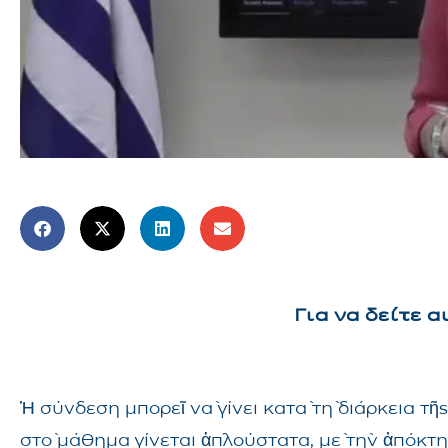
Για να δείτε 
Ἡ σύνδεση μπορεῖ νὰ γίνει κατὰ τὴ διάρκεια 
στὸ μάθημα γίνεται ἁπλούστατα, μὲ τὴν ἀπόκτ