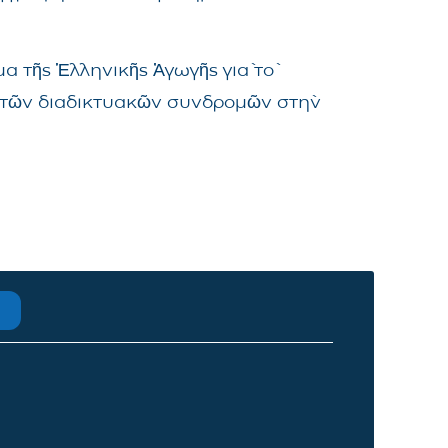
α τῆς Ἑλληνικῆς Ἀγωγῆς γιὰ τὸ
μα τῶν διαδικτυακῶν συνδρομῶν στὴν