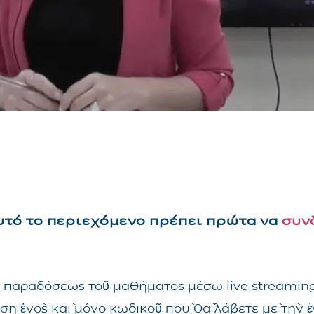
αυτό το περιεχόμενο πρέπει πρώτα να
συν
τῆς παραδόσεως τοῦ μαθήματος μέσω live streami
ηση ἑνὸς καὶ μόνο κωδικοῦ ποὺ θὰ λάβετε μὲ τὴν 