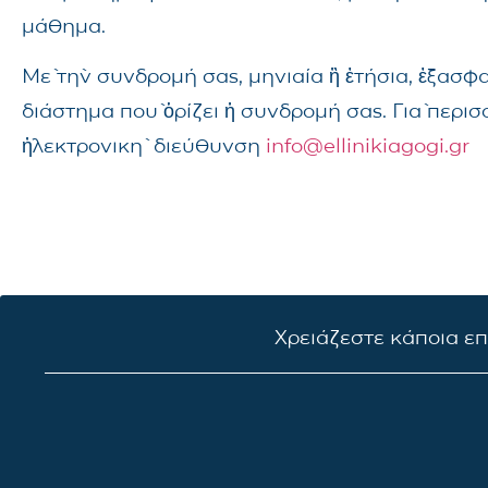
μάθημα.
Μὲ τὴν συνδρομή σας, μηνιαία ἢ ἐτήσια, ἐξασφ
διάστημα ποὺ ὁρίζει ἡ συνδρομή σας. Γιὰ περι
ἠλεκτρονικὴ διεύθυνση
info@ellinikiagogi.gr
Χρειάζεστε κάποια ε