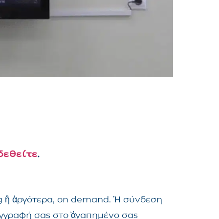
δεθείτε
.
ng ἢ ἀργότερα, on demand. Ἡ σύνδεση
ἐγγραφή σας στὸ ἀγαπημένο σας