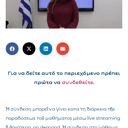
Για να δείτε αυτό το περιεχόμενο πρέπει
πρώτα να
συνδεθείτε
.
Ἡ σύνδεση μπορεῖ νὰ γίνει κατὰ τὴ διάρκεια τῆς
παραδόσεως τοῦ μαθήματος μέσω live streaming
ἢ ἀργότερα, on demand. Ἡ σύνδεση στὸ μάθημα