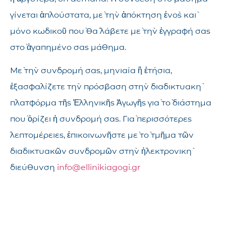
γίνεται ἁπλούστατα, μὲ τὴν ἀπόκτηση ἑνὸς καὶ
μόνο κωδικοῦ ποὺ θὰ λάβετε μὲ τὴν ἐγγραφή σας
στὸ ἀγαπημένο σας μάθημα.
Μὲ τὴν συνδρομή σας, μηνιαία ἢ ἐτήσια,
ἐξασφαλίζετε τὴν πρόσβαση στὴν διαδικτυακὴ
πλατφόρμα τῆς Ἑλληνικῆς Ἀγωγῆς γιὰ τὸ διάστημα
ποὺ ὁρίζει ἡ συνδρομή σας. Γιὰ περισσότερες
λεπτομέρειες, ἐπικοινωνῆστε μὲ τὸ τμῆμα τῶν
διαδικτυακῶν συνδρομῶν στὴν ἠλεκτρονικὴ
διεύθυνση
info@ellinikiagogi.gr