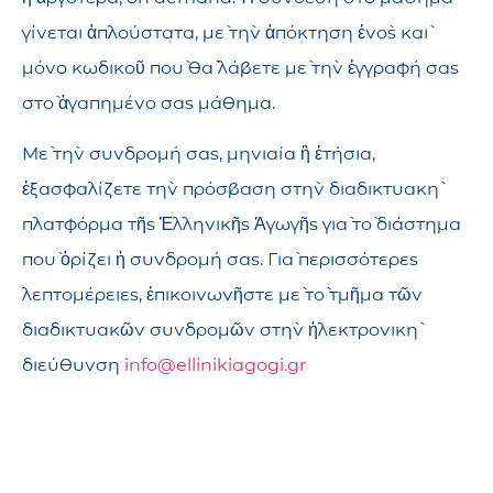
γίνεται ἁπλούστατα, μὲ τὴν ἀπόκτηση ἑνὸς καὶ
μόνο κωδικοῦ ποὺ θὰ λάβετε μὲ τὴν ἐγγραφή σας
στὸ ἀγαπημένο σας μάθημα.
Μὲ τὴν συνδρομή σας, μηνιαία ἢ ἐτήσια,
ἐξασφαλίζετε τὴν πρόσβαση στὴν διαδικτυακὴ
πλατφόρμα τῆς Ἑλληνικῆς Ἀγωγῆς γιὰ τὸ διάστημα
ποὺ ὁρίζει ἡ συνδρομή σας. Γιὰ περισσότερες
λεπτομέρειες, ἐπικοινωνῆστε μὲ τὸ τμῆμα τῶν
διαδικτυακῶν συνδρομῶν στὴν ἠλεκτρονικὴ
διεύθυνση
info@ellinikiagogi.gr