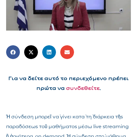
Για να δείτε αυτό το περιεχόμενο πρέπει
πρώτα να
συνδεθείτε
.
Ἡ σύνδεση μπορεῖ νὰ γίνει κατὰ τὴ διάρκεια τῆς
παραδόσεως τοῦ μαθήματος μέσω live streaming
ἢ ἀργότερα, on demand. Ἡ σύνδεση στὸ μάθημα