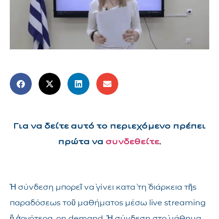
Για να δείτε αυτό το περιεχόμενο πρέπει
πρώτα να
συνδεθείτε
.
Ἡ σύνδεση μπορεῖ νὰ γίνει κατὰ τὴ διάρκεια τῆς
παραδόσεως τοῦ μαθήματος μέσω live streaming
ἢ ἀργότερα, on demand. Ἡ σύνδεση στὸ μάθημα