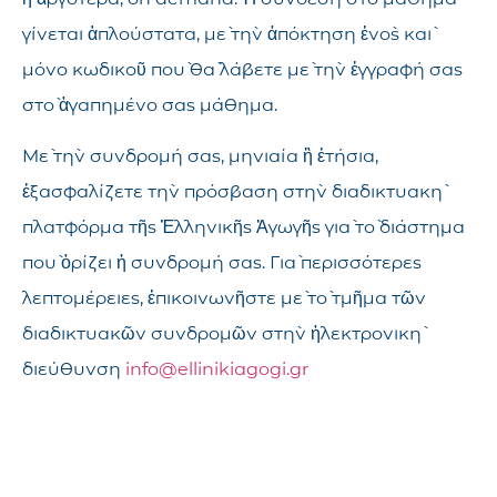
γίνεται ἁπλούστατα, μὲ τὴν ἀπόκτηση ἑνὸς καὶ
μόνο κωδικοῦ ποὺ θὰ λάβετε μὲ τὴν ἐγγραφή σας
στὸ ἀγαπημένο σας μάθημα.
Μὲ τὴν συνδρομή σας, μηνιαία ἢ ἐτήσια,
ἐξασφαλίζετε τὴν πρόσβαση στὴν διαδικτυακὴ
πλατφόρμα τῆς Ἑλληνικῆς Ἀγωγῆς γιὰ τὸ διάστημα
ποὺ ὁρίζει ἡ συνδρομή σας. Γιὰ περισσότερες
λεπτομέρειες, ἐπικοινωνῆστε μὲ τὸ τμῆμα τῶν
διαδικτυακῶν συνδρομῶν στὴν ἠλεκτρονικὴ
διεύθυνση
info@ellinikiagogi.gr