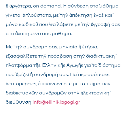
ἢ ἀργότερα, on demand. Ἡ σύνδεση στὸ μάθημα
γίνεται ἁπλούστατα, μὲ τὴν ἀπόκτηση ἑνὸς καὶ
μόνο κωδικοῦ ποὺ θὰ λάβετε μὲ τὴν ἐγγραφή σας
στὸ ἀγαπημένο σας μάθημα.
Μὲ τὴν συνδρομή σας, μηνιαία ἢ ἐτήσια,
ἐξασφαλίζετε τὴν πρόσβαση στὴν διαδικτυακὴ
πλατφόρμα τῆς Ἑλληνικῆς Ἀγωγῆς γιὰ τὸ διάστημα
ποὺ ὁρίζει ἡ συνδρομή σας. Γιὰ περισσότερες
λεπτομέρειες, ἐπικοινωνῆστε μὲ τὸ τμῆμα τῶν
διαδικτυακῶν συνδρομῶν στὴν ἠλεκτρονικὴ
διεύθυνση
info@ellinikiagogi.gr