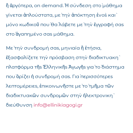
ἢ ἀργότερα, on demand. Ἡ σύνδεση στὸ μάθημα
γίνεται ἁπλούστατα, μὲ τὴν ἀπόκτηση ἑνὸς καὶ
μόνο κωδικοῦ ποὺ θὰ λάβετε μὲ τὴν ἐγγραφή σας
στὸ ἀγαπημένο σας μάθημα.
Μὲ τὴν συνδρομή σας, μηνιαία ἢ ἐτήσια,
ἐξασφαλίζετε τὴν πρόσβαση στὴν διαδικτυακὴ
πλατφόρμα τῆς Ἑλληνικῆς Ἀγωγῆς γιὰ τὸ διάστημα
ποὺ ὁρίζει ἡ συνδρομή σας. Γιὰ περισσότερες
λεπτομέρειες, ἐπικοινωνῆστε μὲ τὸ τμῆμα τῶν
διαδικτυακῶν συνδρομῶν στὴν ἠλεκτρονικὴ
διεύθυνση
info@ellinikiagogi.gr