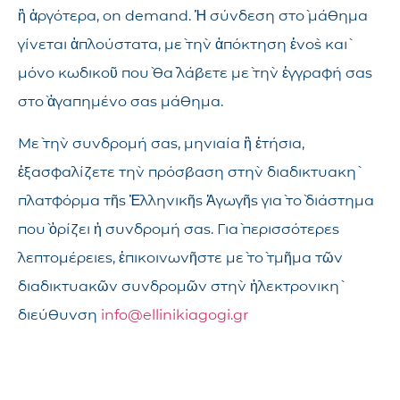
ἢ ἀργότερα, on demand. Ἡ σύνδεση στὸ μάθημα
γίνεται ἁπλούστατα, μὲ τὴν ἀπόκτηση ἑνὸς καὶ
μόνο κωδικοῦ ποὺ θὰ λάβετε μὲ τὴν ἐγγραφή σας
στὸ ἀγαπημένο σας μάθημα.
Μὲ τὴν συνδρομή σας, μηνιαία ἢ ἐτήσια,
ἐξασφαλίζετε τὴν πρόσβαση στὴν διαδικτυακὴ
πλατφόρμα τῆς Ἑλληνικῆς Ἀγωγῆς γιὰ τὸ διάστημα
ποὺ ὁρίζει ἡ συνδρομή σας. Γιὰ περισσότερες
λεπτομέρειες, ἐπικοινωνῆστε μὲ τὸ τμῆμα τῶν
διαδικτυακῶν συνδρομῶν στὴν ἠλεκτρονικὴ
διεύθυνση
info@ellinikiagogi.gr