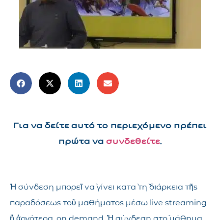
Για να δείτε αυτό το περιεχόμενο πρέπει
πρώτα να
συνδεθείτε
.
Ἡ σύνδεση μπορεῖ νὰ γίνει κατὰ τὴ διάρκεια τῆς
παραδόσεως τοῦ μαθήματος μέσω live streaming
ἢ ἀργότερα, on demand. Ἡ σύνδεση στὸ μάθημα