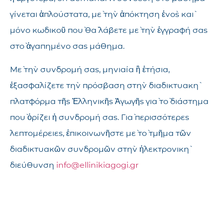
γίνεται ἁπλούστατα, μὲ τὴν ἀπόκτηση ἑνὸς καὶ
μόνο κωδικοῦ ποὺ θὰ λάβετε μὲ τὴν ἐγγραφή σας
στὸ ἀγαπημένο σας μάθημα.
Μὲ τὴν συνδρομή σας, μηνιαία ἢ ἐτήσια,
ἐξασφαλίζετε τὴν πρόσβαση στὴν διαδικτυακὴ
πλατφόρμα τῆς Ἑλληνικῆς Ἀγωγῆς γιὰ τὸ διάστημα
ποὺ ὁρίζει ἡ συνδρομή σας. Γιὰ περισσότερες
λεπτομέρειες, ἐπικοινωνῆστε μὲ τὸ τμῆμα τῶν
διαδικτυακῶν συνδρομῶν στὴν ἠλεκτρονικὴ
διεύθυνση
info@ellinikiagogi.gr