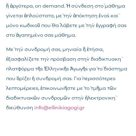
ἢ ἀργότερα, on demand. Ἡ σύνδεση στὸ μάθημα
γίνεται ἁπλούστατα, μὲ τὴν ἀπόκτηση ἑνὸς καὶ
μόνο κωδικοῦ ποὺ θὰ λάβετε μὲ τὴν ἐγγραφή σας
στὸ ἀγαπημένο σας μάθημα.
Μὲ τὴν συνδρομή σας, μηνιαία ἢ ἐτήσια,
ἐξασφαλίζετε τὴν πρόσβαση στὴν διαδικτυακὴ
πλατφόρμα τῆς Ἑλληνικῆς Ἀγωγῆς γιὰ τὸ διάστημα
ποὺ ὁρίζει ἡ συνδρομή σας. Γιὰ περισσότερες
λεπτομέρειες, ἐπικοινωνῆστε μὲ τὸ τμῆμα τῶν
διαδικτυακῶν συνδρομῶν στὴν ἠλεκτρονικὴ
διεύθυνση
info@ellinikiagogi.gr