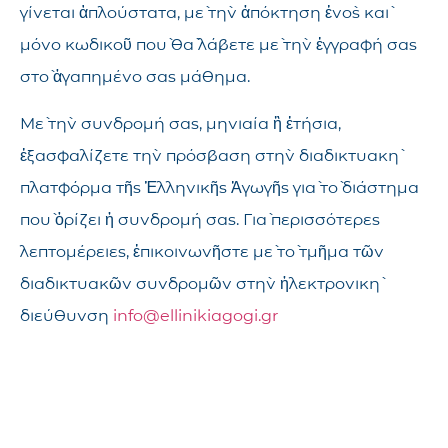
γίνεται ἁπλούστατα, μὲ τὴν ἀπόκτηση ἑνὸς καὶ
μόνο κωδικοῦ ποὺ θὰ λάβετε μὲ τὴν ἐγγραφή σας
στὸ ἀγαπημένο σας μάθημα.
Μὲ τὴν συνδρομή σας, μηνιαία ἢ ἐτήσια,
ἐξασφαλίζετε τὴν πρόσβαση στὴν διαδικτυακὴ
πλατφόρμα τῆς Ἑλληνικῆς Ἀγωγῆς γιὰ τὸ διάστημα
ποὺ ὁρίζει ἡ συνδρομή σας. Γιὰ περισσότερες
λεπτομέρειες, ἐπικοινωνῆστε μὲ τὸ τμῆμα τῶν
διαδικτυακῶν συνδρομῶν στὴν ἠλεκτρονικὴ
διεύθυνση
info@ellinikiagogi.gr