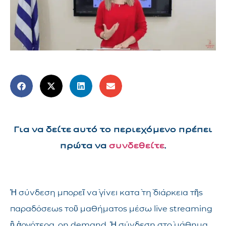
Για να δείτε αυτό το περιεχόμενο πρέπει
πρώτα να
συνδεθείτε
.
Ἡ σύνδεση μπορεῖ νὰ γίνει κατὰ τὴ διάρκεια τῆς
παραδόσεως τοῦ μαθήματος μέσω live streaming
ἢ ἀργότερα, on demand. Ἡ σύνδεση στὸ μάθημα