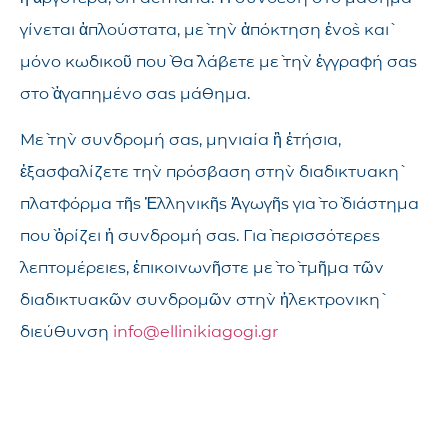
γίνεται ἁπλούστατα, μὲ τὴν ἀπόκτηση ἑνὸς καὶ
μόνο κωδικοῦ ποὺ θὰ λάβετε μὲ τὴν ἐγγραφή σας
στὸ ἀγαπημένο σας μάθημα.
Μὲ τὴν συνδρομή σας, μηνιαία ἢ ἐτήσια,
ἐξασφαλίζετε τὴν πρόσβαση στὴν διαδικτυακὴ
πλατφόρμα τῆς Ἑλληνικῆς Ἀγωγῆς γιὰ τὸ διάστημα
ποὺ ὁρίζει ἡ συνδρομή σας. Γιὰ περισσότερες
λεπτομέρειες, ἐπικοινωνῆστε μὲ τὸ τμῆμα τῶν
διαδικτυακῶν συνδρομῶν στὴν ἠλεκτρονικὴ
διεύθυνση
info@ellinikiagogi.gr