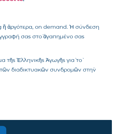
ng ἢ ἀργότερα, on demand. Ἡ σύνδεση
ἐγγραφή σας στὸ ἀγαπημένο σας
α τῆς Ἑλληνικῆς Ἀγωγῆς γιὰ τὸ
μα τῶν διαδικτυακῶν συνδρομῶν στὴν