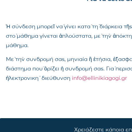
Ἡ σύνδεση μπορεῖ νὰ γίνει κατὰ τὴ διάρκεια 
στὸ μάθημα γίνεται ἁπλούστατα, μὲ τὴν ἀπόκτ
μάθημα.
Μὲ τὴν συνδρομή σας, μηνιαία ἢ ἐτήσια, ἐξασφ
διάστημα ποὺ ὁρίζει ἡ συνδρομή σας. Γιὰ περι
ἠλεκτρονικὴ διεύθυνση
info@ellinikiagogi.gr
Χρειάζεστε κάποια ε