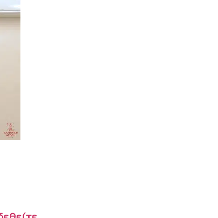
δεθείτε
.