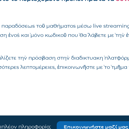
τῆς παραδόσεως τοῦ μαθήματος μέσω live streami
ηση ἑνὸς καὶ μόνο κωδικοῦ ποὺ θὰ λάβετε μὲ τὴν 
αλίζετε τὴν πρόσβαση στὴν διαδικτυακὴ πλατφόρμ
σσότερες λεπτομέρειες, ἐπικοινωνῆστε μὲ τὸ τμῆ
πιπλέον πληροφορία;
Επικοινωνήστε μαζί μας