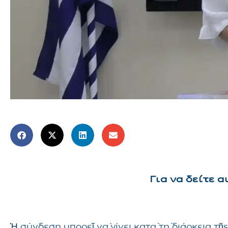
Για να δείτε 
Ἡ σύνδεση μπορεῖ νὰ γίνει κατὰ τὴ διάρκεια 