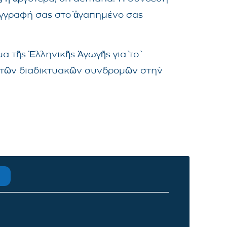
ἐγγραφή σας στὸ ἀγαπημένο σας
α τῆς Ἑλληνικῆς Ἀγωγῆς γιὰ τὸ
μα τῶν διαδικτυακῶν συνδρομῶν στὴν