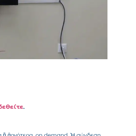
δεθείτε
.
ng ἢ ἀργότερα, on demand. Ἡ σύνδεση