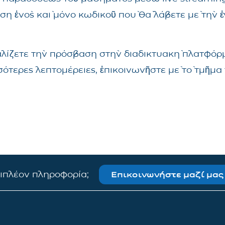
ηση ἑνὸς καὶ μόνο κωδικοῦ ποὺ θὰ λάβετε μὲ τὴν 
αλίζετε τὴν πρόσβαση στὴν διαδικτυακὴ πλατφόρμ
σσότερες λεπτομέρειες, ἐπικοινωνῆστε μὲ τὸ τμῆ
πιπλέον πληροφορία;
Επικοινωνήστε μαζί μας