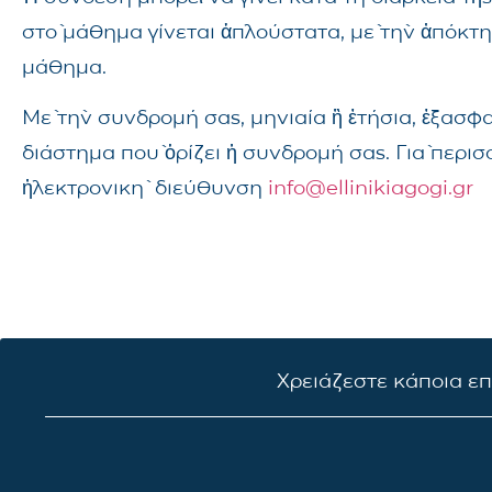
στὸ μάθημα γίνεται ἁπλούστατα, μὲ τὴν ἀπόκτ
μάθημα.
Μὲ τὴν συνδρομή σας, μηνιαία ἢ ἐτήσια, ἐξασφ
διάστημα ποὺ ὁρίζει ἡ συνδρομή σας. Γιὰ περι
ἠλεκτρονικὴ διεύθυνση
info@ellinikiagogi.gr
Χρειάζεστε κάποια ε