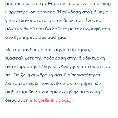
παραδόσεως τοῦ μαθήματος μέσω live streaming
ἢ ἀργότερα, on demand. Ἡ σύνδεση στὸ μάθημα
γίνεται ἁπλούστατα, μὲ τὴν ἀπόκτηση ἑνὸς καὶ
μόνο κωδικοῦ ποὺ θὰ λάβετε μὲ τὴν ἐγγραφή σας
στὸ ἀγαπημένο σας μάθημα.
Μὲ τὴν συνδρομή σας, μηνιαία ἢ ἐτήσια,
ἐξασφαλίζετε τὴν πρόσβαση στὴν διαδικτυακὴ
πλατφόρμα τῆς Ἑλληνικῆς Ἀγωγῆς γιὰ τὸ διάστημα
ποὺ ὁρίζει ἡ συνδρομή σας. Γιὰ περισσότερες
λεπτομέρειες, ἐπικοινωνῆστε μὲ τὸ τμῆμα τῶν
διαδικτυακῶν συνδρομῶν στὴν ἠλεκτρονικὴ
διεύθυνση
info@ellinikiagogi.gr