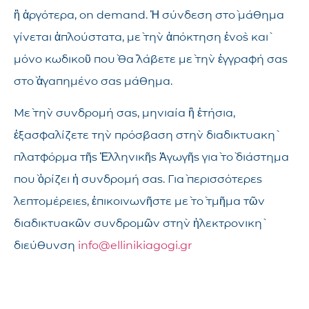
ἢ ἀργότερα, on demand. Ἡ σύνδεση στὸ μάθημα
γίνεται ἁπλούστατα, μὲ τὴν ἀπόκτηση ἑνὸς καὶ
μόνο κωδικοῦ ποὺ θὰ λάβετε μὲ τὴν ἐγγραφή σας
στὸ ἀγαπημένο σας μάθημα.
Μὲ τὴν συνδρομή σας, μηνιαία ἢ ἐτήσια,
ἐξασφαλίζετε τὴν πρόσβαση στὴν διαδικτυακὴ
πλατφόρμα τῆς Ἑλληνικῆς Ἀγωγῆς γιὰ τὸ διάστημα
ποὺ ὁρίζει ἡ συνδρομή σας. Γιὰ περισσότερες
λεπτομέρειες, ἐπικοινωνῆστε μὲ τὸ τμῆμα τῶν
διαδικτυακῶν συνδρομῶν στὴν ἠλεκτρονικὴ
διεύθυνση
info@ellinikiagogi.gr