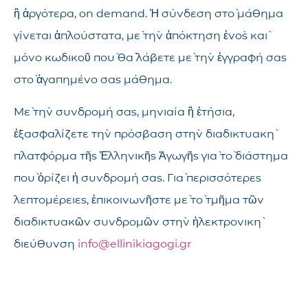
ἢ ἀργότερα, on demand. Ἡ σύνδεση στὸ μάθημα
γίνεται ἁπλούστατα, μὲ τὴν ἀπόκτηση ἑνὸς καὶ
μόνο κωδικοῦ ποὺ θὰ λάβετε μὲ τὴν ἐγγραφή σας
στὸ ἀγαπημένο σας μάθημα.
Μὲ τὴν συνδρομή σας, μηνιαία ἢ ἐτήσια,
ἐξασφαλίζετε τὴν πρόσβαση στὴν διαδικτυακὴ
πλατφόρμα τῆς Ἑλληνικῆς Ἀγωγῆς γιὰ τὸ διάστημα
ποὺ ὁρίζει ἡ συνδρομή σας. Γιὰ περισσότερες
λεπτομέρειες, ἐπικοινωνῆστε μὲ τὸ τμῆμα τῶν
διαδικτυακῶν συνδρομῶν στὴν ἠλεκτρονικὴ
διεύθυνση
info@ellinikiagogi.gr