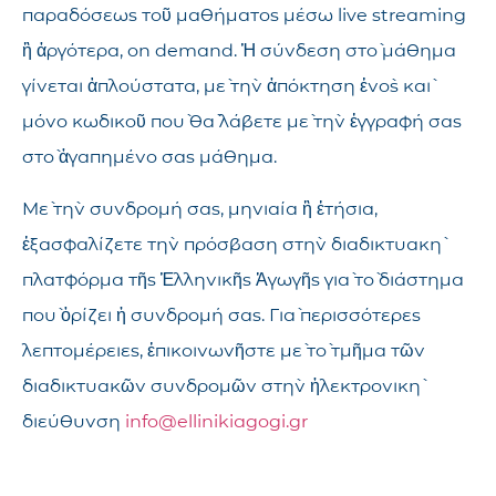
παραδόσεως τοῦ μαθήματος μέσω live streaming
ἢ ἀργότερα, on demand. Ἡ σύνδεση στὸ μάθημα
γίνεται ἁπλούστατα, μὲ τὴν ἀπόκτηση ἑνὸς καὶ
μόνο κωδικοῦ ποὺ θὰ λάβετε μὲ τὴν ἐγγραφή σας
στὸ ἀγαπημένο σας μάθημα.
Μὲ τὴν συνδρομή σας, μηνιαία ἢ ἐτήσια,
ἐξασφαλίζετε τὴν πρόσβαση στὴν διαδικτυακὴ
πλατφόρμα τῆς Ἑλληνικῆς Ἀγωγῆς γιὰ τὸ διάστημα
ποὺ ὁρίζει ἡ συνδρομή σας. Γιὰ περισσότερες
λεπτομέρειες, ἐπικοινωνῆστε μὲ τὸ τμῆμα τῶν
διαδικτυακῶν συνδρομῶν στὴν ἠλεκτρονικὴ
διεύθυνση
info@ellinikiagogi.gr